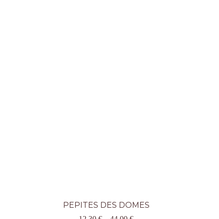
PEPITES DES DOMES
12,30
€
–
44,00
€