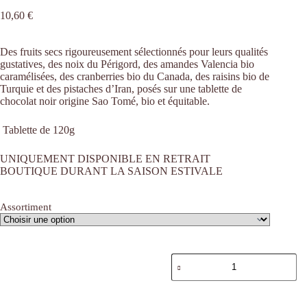
10,60
€
Des fruits secs rigoureusement sélectionnés pour leurs qualités
gustatives, des noix du Périgord, des amandes Valencia bio
caramélisées, des cranberries bio du Canada, des raisins bio de
Turquie et des pistaches d’Iran, posés sur une tablette de
chocolat noir origine Sao Tomé, bio et équitable.
Tablette de 120g
UNIQUEMENT DISPONIBLE EN RETRAIT
BOUTIQUE DURANT LA SAISON ESTIVALE
Assortiment
quantité
de
Ajouter au panier
Tablette
mendiant