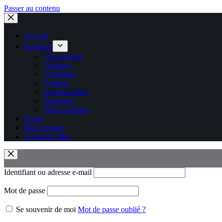
Passer au contenu
Accueil
Boutique
Chocolaterie
Tablettes
Confiserie
Coffrets
Gourmandises
Printemps
Pâtes à tartiner
Panier
Mon compte
Contactez-Moi
Identifiant ou adresse e-mail
Mot de passe
Se souvenir de moi
Mot de passe oublié ?