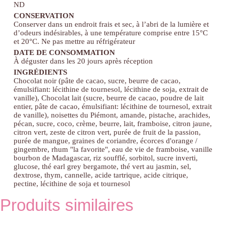
ND
CONSERVATION
Conserver dans un endroit frais et sec, à l’abri de la lumière et
d’odeurs indésirables, à une température comprise entre 15°C
et 20°C. Ne pas mettre au réfrigérateur
DATE DE CONSOMMATION
À déguster dans les 20 jours après réception
INGRÉDIENTS
Chocolat noir (pâte de cacao, sucre, beurre de cacao,
émulsifiant: lécithine de tournesol, lécithine de soja, extrait de
vanille), Chocolat lait (sucre, beurre de cacao, poudre de lait
entier, pâte de cacao, émulsifiant: lécithine de tournesol, extrait
de vanille), noisettes du Piémont, amande, pistache, arachides,
pécan, sucre, coco, crème, beurre, lait, framboise, citron jaune,
citron vert, zeste de citron vert, purée de fruit de la passion,
purée de mangue, graines de coriandre, écorces d'orange /
gingembre, rhum "la favorite", eau de vie de framboise, vanille
bourbon de Madagascar, riz soufflé, sorbitol, sucre inverti,
glucose, thé earl grey bergamote, thé vert au jasmin, sel,
dextrose, thym, cannelle, acide tartrique, acide citrique,
pectine, lécithine de soja et tournesol
Produits similaires