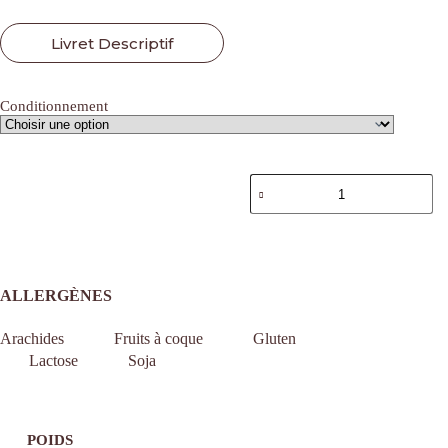
Livret Descriptif
Conditionnement
quantité
de
Ajouter au panier
COFFRET
CHOCOLATS
ALLERGÈNES
Arachides
Fruits à coque
Gluten
Lactose
Soja
POIDS