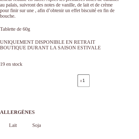
au palais, suivront des notes de vanille, de lait et de crème
pour finir sur une , afin d’obtenir un effet biscuité en fin de
bouche.
Tablette de 60g
UNIQUEMENT DISPONIBLE EN RETRAIT
BOUTIQUE DURANT LA SAISON ESTIVALE
19 en stock
quantité
de
Ajouter au panier
Tablette
Chocolat
Blond
43%
ALLERGÈNES
Lait
Soja